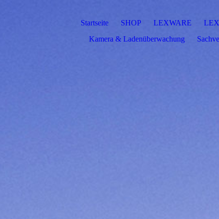
Startseite
SHOP
LEXWARE
LEX
Kamera & Ladenüberwachung
Sachve