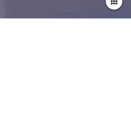
TEST-SHOP
Wir verkaufen Beispielprodukte
TEST-SHOP
Beispiel-Kategorie 1
0
In den Warenkorb
119,60 €
Beispielprodukt 1
Beschreibung des Beispielprodukts 1
In den Warenkorb
119,60 €
Beispielprodukt 2
Beschreibung des Beispielprodukts 2
In den Warenkorb